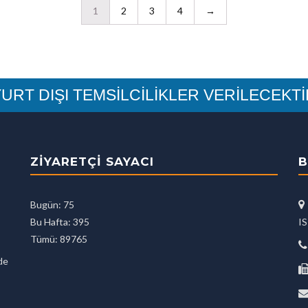
1
2
3
4
→
URT DIŞI TEMSİLCİLİKLER VERİLECEKT
ZIYARETÇI SAYACI
B
Bugün: 75
Bu Hafta: 395
I
Tümü: 89765
rde