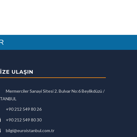
İR
IZE ULAŞIN
Mermerciler Sanayi Sitesi 2. Bulvar No:6 Beylikdüzü /
STANBUL
+90 212 549 80 26
+90 212 549 80 30
bilgi@euroistanbul.com.tr