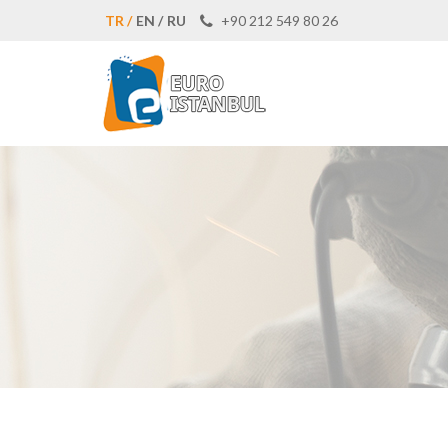
TR /
EN /
RU
+90 212 549 80 26